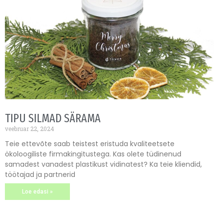
TIPU SILMAD SÄRAMA
veebruar 22, 2024
Teie ettevõte saab teistest eristuda kvaliteetsete
ökoloogiliste firmakingitustega. Kas olete tüdinenud
samadest vanadest plastikust vidinatest? Ka teie kliendid,
töötajad ja partnerid
Loe edasi »