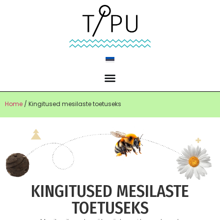
Home
/ Kingitused mesilaste toetuseks
KINGITUSED MESILASTE
TOETUSEKS