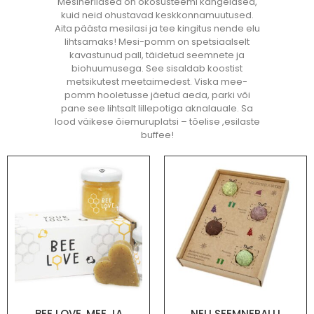
Mesiherilased on ökosüsteemi kangelased,
kuid neid ohustavad keskkonnamuutused.
Aita päästa mesilasi ja tee kingitus nende elu
lihtsamaks! Mesi-pomm on spetsiaalselt
kavastunud pall, täidetud seemnete ja
biohuumusega. See sisaldab koostist
metsikutest meetaimedest. Viska mee-
pomm hooletusse jäetud aeda, parki või
pane see lihtsalt lillepotiga aknalauale. Sa
lood väikese õiemuruplatsi – tõelise ,esilaste
buffee!
BEE LOVE. MEE JA
NELI SEEMNEPALLI