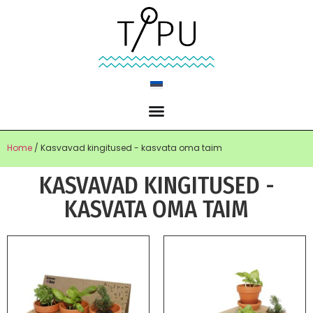
Home
/ Kasvavad kingitused - kasvata oma taim
KASVAVAD KINGITUSED -
KASVATA OMA TAIM