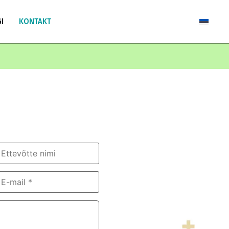
I
KONTAKT