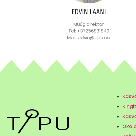
EDVIN LAANI
Müügidirektor
Tel: +37256831840
Mail: edvin@tipu.ee
Kasva
Kingi
Kasv
Ökolo