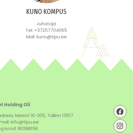
KUNO KOMPUS
Juhataja
Tel: +37257704065
Mail: kuno@tipu.ee
t Holding OÜ
dress: Meistri 16-205, Tallinn 13517
mail: info@tipu.ee
g kood: 80288156