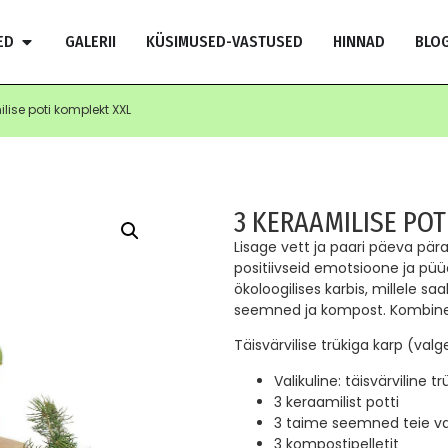
ED
GALERII
KÜSIMUSED-VASTUSED
HINNAD
BLOG
lise poti komplekt XXL
3 KERAAMILISE POT
Lisage vett ja paari päeva pä
positiivseid emotsioone ja püü
ökoloogilises karbis, millele s
seemned ja kompost. Kombinee
Täisvärvilise trükiga karp (valg
Valikuline: täisvärviline t
3 keraamilist potti
3 taime seemned teie val
3 kompostipelletit