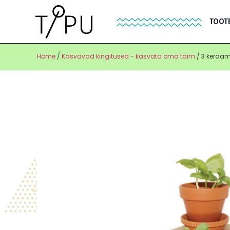
TOOT
Home
/
Kasvavad kingitused - kasvata oma taim
/ 3 keraami