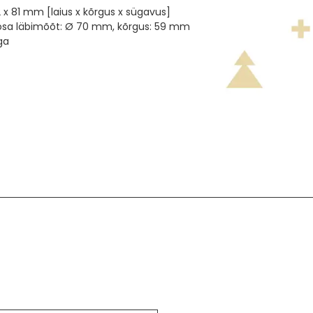
x 81 mm [laius x kõrgus x sügavus]
osa läbimõõt: Ø 70 mm, kõrgus: 59 mm
ga