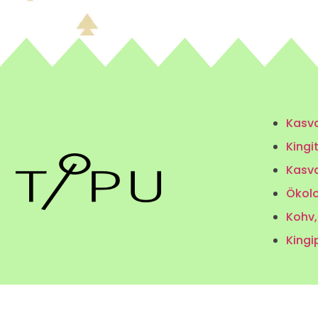
Kasva
Kingi
Kasv
Ökolo
Kohv,
Kingi