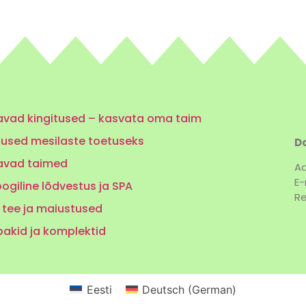
vad kingitused – kasvata oma taim
tused mesilaste toetuseks
Do
avad taimed
Aa
E-
ogiline lõdvestus ja SPA
Re
 tee ja maiustused
pakid ja komplektid
Eesti
Deutsch
(
German
)