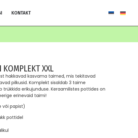
I
KONTAKT
I KOMPLEKT XXL
rast hakkavad kasvama taimed, mis tekitavad
avad pilkusid. Komplekt sisaldab 3 taime
aab trükkida erikujunduse. Keraamilistes pottides on
rige erinevaid taimi!
e või papist)
rükk pottidel
ikul