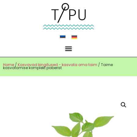
Home
/
Kasvavad kingitused - kasvata oma taim
/ Taime
kasvatamise komplekt paberist