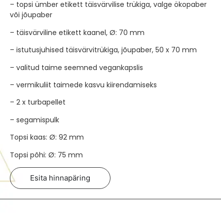
– topsi ümber etikett täisvärvilise trükiga, valge ökopaber
või jõupaber
– täisvärviline etikett kaanel, Ø: 70 mm
– istutusjuhised täisvärvitrükiga, jõupaber, 50 x 70 mm
– valitud taime seemned vegankapslis
– vermikuliit taimede kasvu kiirendamiseks
– 2 x turbapellet
– segamispulk
Topsi kaas: Ø: 92 mm
Topsi põhi: Ø: 75 mm
Esita hinnapäring