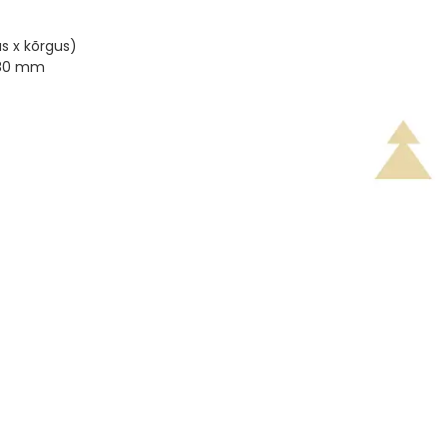
us x kõrgus)
 80 mm