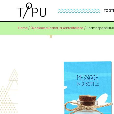
TOOT
Home
/
Ökoaksessuaarid ja kontoritarbed
/ Seemnepaberirull 