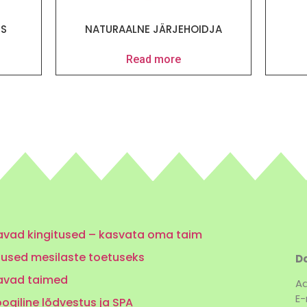
ES
NATURAALNE JÄRJEHOIDJA
Read more
vad kingitused – kasvata oma taim
tused mesilaste toetuseks
Do
avad taimed
Aa
E-
ogiline lõdvestus ja SPA