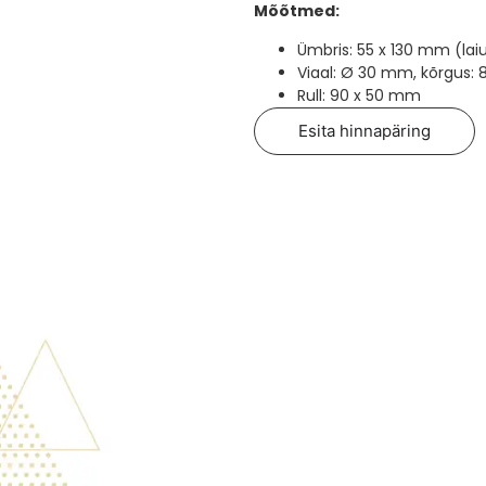
Mõõtmed:
Ümbris: 55 x 130 mm (lai
Viaal: Ø 30 mm, kõrgus:
Rull: 90 x 50 mm
Esita hinnapäring