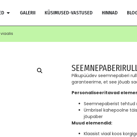
ED
GALERII
KÜSIMUSED-VASTUSED
HINNAD
BLOG
viaalis
SEEMNEPABERIRULL
Pilkupüüdev seemnepaberi rull 
garanteerime, et see jõuab saa
Personaliseeritavad eleme
Seemnepaberist tehtud ru
Ümbrisel kahepoolne täisv
jõupaber
Muud elemendid:
Klaasist viaal koos korgig