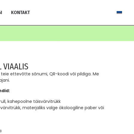
I
KONTAKT
 VIAALIS
teie ettevõtte sõnumi, QR-koodi või pildiga. Me
jani.
ndid:
ll, kahepoolne täisvärvitrükk
ärvitrükk, materjaliks valge ökoloogiline paber või
a