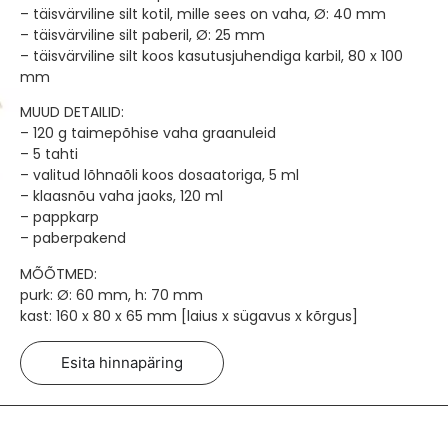
– täisvärviline silt kotil, mille sees on vaha, Ø: 40 mm
– täisvärviline silt paberil, Ø: 25 mm
– täisvärviline silt koos kasutusjuhendiga karbil, 80 x 100
mm
MUUD DETAILID:
– 120 g taimepõhise vaha graanuleid
– 5 tahti
– valitud lõhnaõli koos dosaatoriga, 5 ml
– klaasnõu vaha jaoks, 120 ml
– pappkarp
– paberpakend
MÕÕTMED:
purk: Ø: 60 mm, h: 70 mm
kast: 160 x 80 x 65 mm [laius x sügavus x kõrgus]
Esita hinnapäring