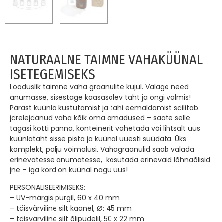
NATURAALNE TAIMNE VAHAKÜÜNAL
ISETEGEMISEKS
Looduslik taimne vaha graanulite kujul. Valage need
anumasse, sisestage kaasasolev taht ja ongi valmis!
Pärast küünla kustutamist ja tahi eemaldamist säilitab
järelejäänud vaha kõik oma omadused – saate selle
tagasi kotti panna, konteinerit vahetada või lihtsalt uus
küünlataht sisse pista ja küünal uuesti süüdata. Üks
komplekt, palju võimalusi. Vahagraanulid saab valada
erinevatesse anumatesse, kasutada erinevaid lõhnaõlisid
jne – iga kord on küünal nagu uus!
PERSONALISEERIMISEKS:
– UV-märgis purgil, 60 x 40 mm
– täisvärviline silt kaanel, Ø: 45 mm
– täisvärviline silt õlipudelil, 50 x 22 mm