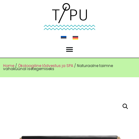
Home
/
Ökoloogiline lõdvestus ja SPA
/ Naturaalne taimne
vahaküünal isetegemiseks