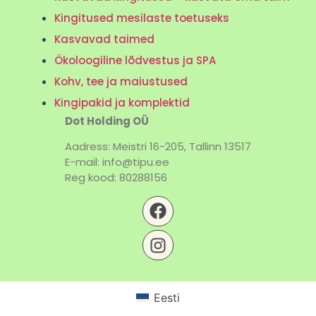
Kingitused mesilaste toetuseks
Kasvavad taimed
Ökoloogiline lõdvestus ja SPA
Kohv, tee ja maiustused
Kingipakid ja komplektid
Dot Holding OÜ
Aadress: Meistri 16-205, Tallinn 13517
E-mail: info@tipu.ee
Reg kood: 80288156
Eesti