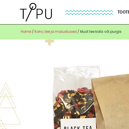
TOOT
Home
/
Kohv, tee ja maiustused
/ Must tee kotis või purgis