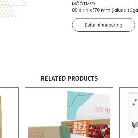
MÕÕTMED:
80 x 44 x 170 mm [laius x süga
Esita hinnapäring
RELATED PRODUCTS