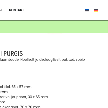
I
KONTAKT
I PURGIS
aamtoode. Hoolikalt ja ökoloogiliselt pakitud, sobib
val kilel, 65 x 57 mm
70 mm
paber või jõupaber, 30 x 65 mm
5 mm
alge ökopaber, 70 x 70 mm