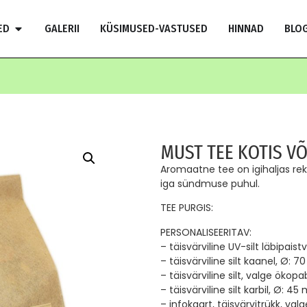
ED
GALERII
KÜSIMUSED-VASTUSED
HINNAD
BLOG
MUST TEE KOTIS VÕ
Aromaatne tee on igihaljas rekl
iga sündmuse puhul.
TEE PURGIS:
PERSONALISEERITAV:
– täisvärviline UV-silt läbipaist
– täisvärviline silt kaanel, Ø: 
– täisvärviline silt, valge öko
– täisvärviline silt karbil, Ø: 4
– infokaart, täisvärvitrükk, v