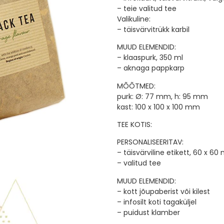
– teie valitud tee
Valikuline:
– täisvärvitrükk karbil
MUUD ELEMENDID:
– klaaspurk, 350 ml
– aknaga pappkarp
MÕÕTMED:
purk: Ø: 77 mm, h: 95 mm
kast: 100 x 100 x 100 mm
TEE KOTIS:
PERSONALISEERITAV:
– täisvärviline etikett, 60 x 6
– valitud tee
MUUD ELEMENDID:
– kott jõupaberist või kilest
– infosilt koti tagaküljel
– puidust klamber