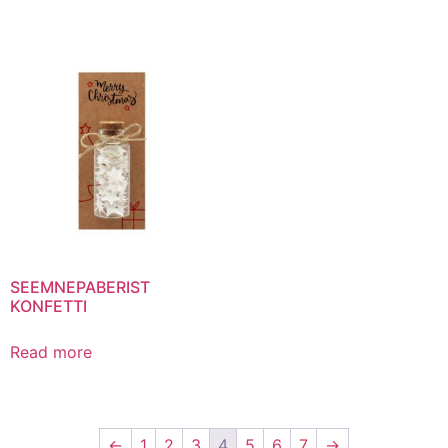
SEEMNEPABERIST
KONFETTI
Read more
←
1
2
3
4
5
6
7
→