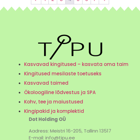
Kasvavad kingitused – kasvata oma taim
Kingitused mesilaste toetuseks
Kasvavad taimed
Ökoloogiline lõdvestus ja SPA
Kohv, tee ja maiustused
Kingipakid ja komplektid
Dot Holding OÜ
Aadress: Meistri 16-205, Tallinn 13517
E-mail: info@tipu.ee