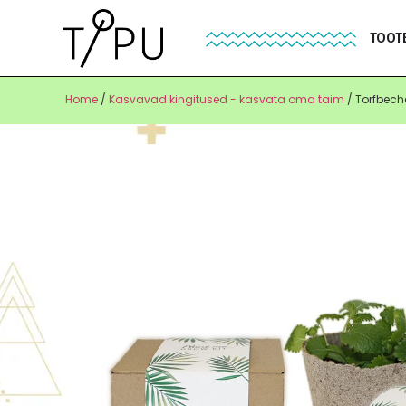
TOOT
Home
/
Kasvavad kingitused - kasvata oma taim
/ Torfbech