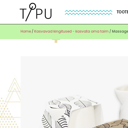
TOOT
Home
/
Kasvavad kingitused - kasvata oma taim
/ Massage