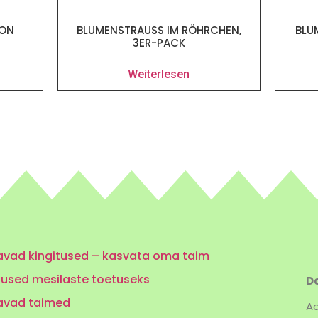
TON
BLUMENSTRAUSS IM RÖHRCHEN, 3
BLU
ER-PACK
Weiterlesen
vad kingitused – kasvata oma taim
tused mesilaste toetuseks
Do
avad taimed
Aa